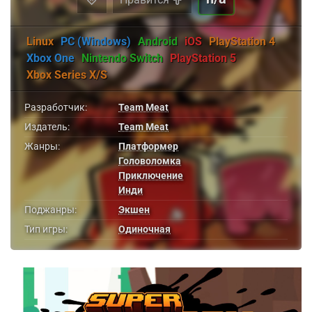
Linux
PC (Windows)
Android
iOS
PlayStation 4
Xbox One
Nintendo Switch
PlayStation 5
Xbox Series X/S
Разработчик:
Team Meat
Издатель:
Team Meat
Жанры:
Платформер
Головоломка
Приключение
Инди
Поджанры:
Экшен
Тип игры:
Одиночная