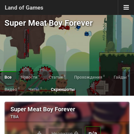
Land of Games
Super Meat Boy Forever
0
0
0
0
Все
Новости
Статьи
Прохождения
Гайды
0
0
Видео
Читы
Скриншоты
Super Meat Boy Forever
TBA
n/a
Нравится