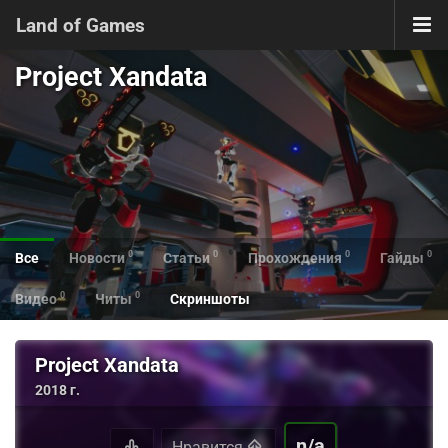
Land of Games
Project Xandata
0
0
0
0
Все
Новости
Статьи
Прохождения
Гайды
0
0
Видео
Читы
Скриншоты
Project Xandata
2018 г.
n/a
Нравится