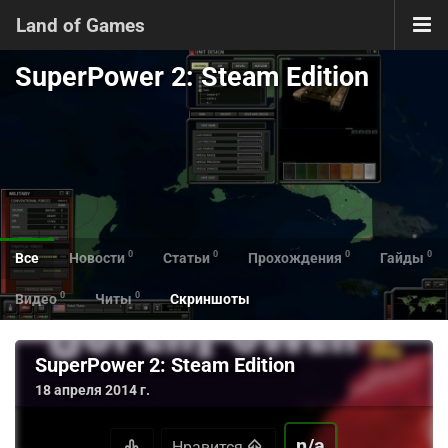
Land of Games
SuperPower 2: Steam Edition
0
0
0
0
Все
Новости
Статьи
Прохождения
Гайды
0
0
Видео
Читы
Скриншоты
SuperPower 2: Steam Edition
18 апреля 2014 г.
n/a
Нравится