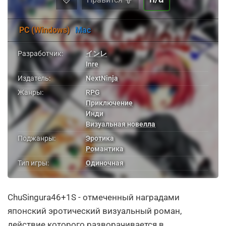
PC (Windows)
Mac
Разработчик:
インレ
Inre
Издатель:
NextNinja
Жанры:
RPG
Приключение
Инди
Визуальная новелла
Поджанры:
Эротика
Романтика
Тип игры:
Одиночная
ChuSingura46+1S - отмеченный наградами
японский эротический визуальный роман,
действие которого разворачивается в