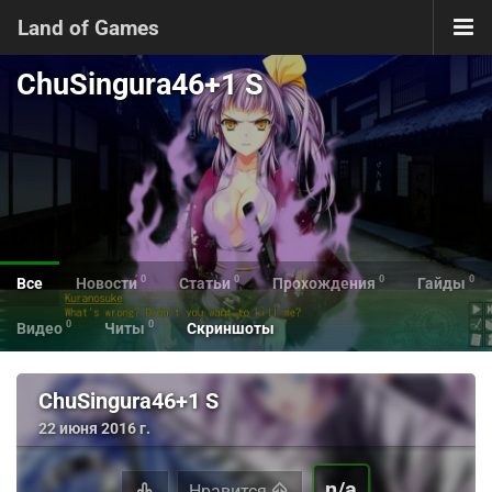
Land of Games
ChuSingura46+1 S
0
0
0
0
Все
Новости
Статьи
Прохождения
Гайды
0
0
Видео
Читы
Скриншоты
ChuSingura46+1 S
22 июня 2016 г.
n/a
Нравится