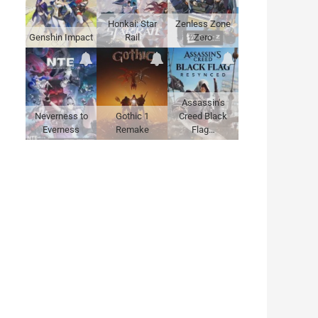
Honkai: Star
Zenless Zone
Genshin Impact
Rail
Zero
Assassin's
Neverness to
Gothic 1
Creed Black
Everness
Remake
Flag…