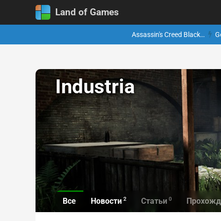
Land of Games
Assassin's Creed Black…
G
Industria
2
0
Все
Новости
Статьи
Прохожд