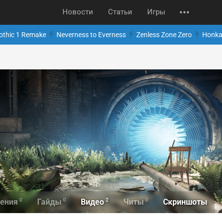
Новости
Статьи
Игры
othic 1 Remake
Neverness to Everness
Zenless Zone Zero
Honkai
0
0
2
0
Скриншоты
ения
Гайды
Видео
Читы