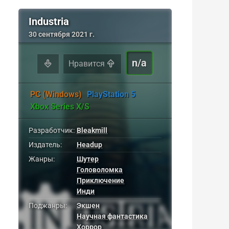
Industria
30 сентября 2021 г.
n/a
Нравится
PC (Windows)
PlayStation 5
Xbox Series X/S
Разработчик:
Bleakmill
Издатель:
Headup
Жанры:
Шутер
Головоломка
Приключение
Инди
Поджанры:
Экшен
Научная фантастика
Хоррор