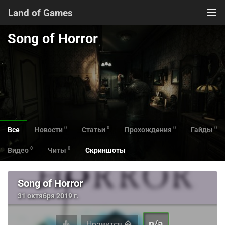
Land of Games
Song of Horror
0
0
0
0
Все
Новости
Статьи
Прохождения
Гайды
0
0
Видео
Читы
Скриншоты
Song of Horror
31 октября 2019 г.
n/a
Нравится