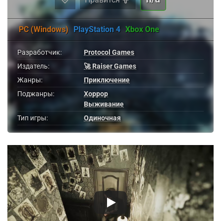
PC (Windows)
PlayStation 4
Xbox One
Разработчик:
Protocol Games
Издатель:
🚀 Raiser Games
Жанры:
Приключение
Поджанры:
Хоррор
Выживание
Тип игры:
Одиночная