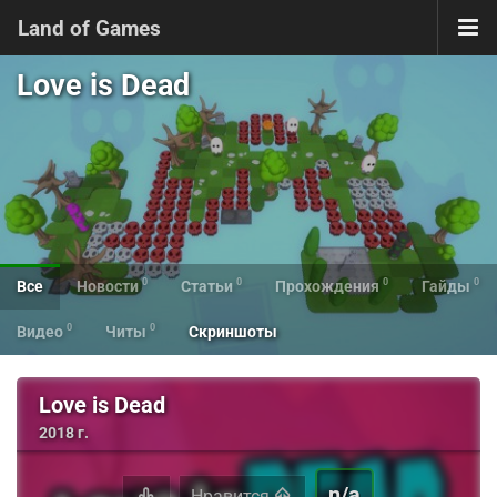
Land of Games
Love is Dead
0
0
0
0
Все
Новости
Статьи
Прохождения
Гайды
0
0
Видео
Читы
Скриншоты
Love is Dead
2018 г.
n/a
Нравится