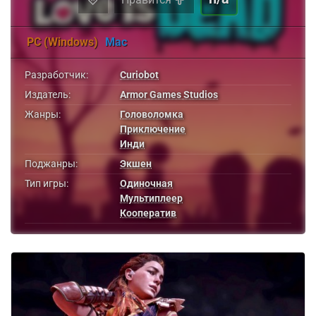
PC (Windows)
Mac
Разработчик:
Curiobot
Издатель:
Armor Games Studios
Жанры:
Головоломка
Приключение
Инди
Поджанры:
Экшен
Тип игры:
Одиночная
Мультиплеер
Кооператив