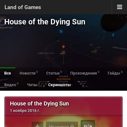
Land of Games
House of the Dying Sun
0
0
0
0
Все
Новости
Статьи
Прохождения
Гайды
0
0
Видео
Читы
Скриншоты
House of the Dying Sun
1 ноября 2016 г.
n/a
Нравится