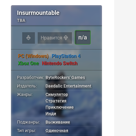
Insurmountable
TBA
n/a
Нравится
PC (Windows)
PlayStation 4
Xbox One
Nintendo Switch
Разработчик:
ByteRockers' Games
Издатель:
Daedalic Entertainment
Жанры:
Симулятор
Стратегия
Приключение
Инди
Поджанры:
Выживание
Тип игры:
Одиночная