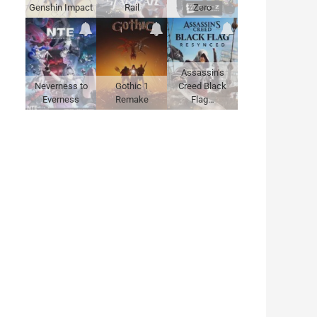
Genshin Impact
Rail
Zero
Assassin's
Neverness to
Gothic 1
Creed Black
Everness
Remake
Flag…