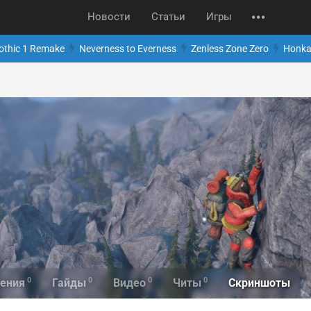
Новости
Статьи
Игры
othic 1 Remake
Neverness to Everness
Zenless Zone Zero
Honkai
0
0
0
0
Скриншоты
ения
Гайды
Видео
Читы