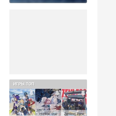
ИГРЫ.ТОП
Honkai: Star
Zenless Zone