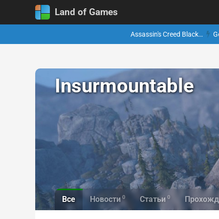
Land of Games
Assassin's Creed Black…
G
Insurmountable
0
0
Все
Новости
Статьи
Прохожд