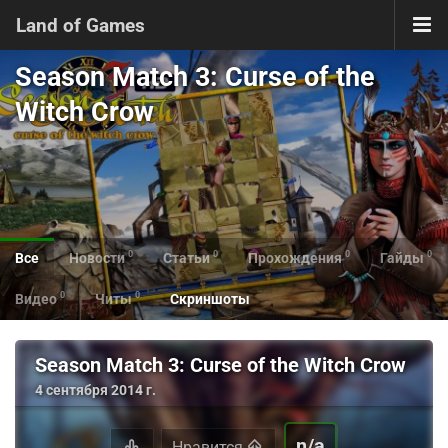
Land of Games
Season Match 3: Curse of the
Witch Crow
0
0
0
0
Все
Новости
Статьи
Прохождения
Гайды
0
0
Видео
Читы
Скриншоты
Season Match 3: Curse of the Witch Crow
4 сентября 2014 г.
n/a
Нравится