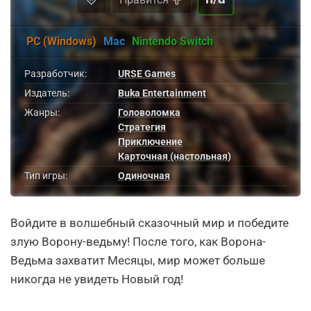
PC (Windows)
Mac
Nintendo Switch
Разработчик:
URSE Games
Издатель:
Buka Entertainment
Жанры:
Головоломка
Стратегия
Приключение
Карточная (настольная)
Тип игры:
Одиночная
Войдите в волшебный сказочный мир и победите
злую Ворону-ведьму! После того, как Ворона-
Ведьма захватит Месяцы, мир может больше
никогда не увидеть Новый год!