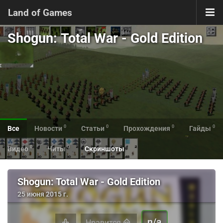
Land of Games
Shogun: Total War - Gold Edition
0
0
0
0
Все
Новости
Статьи
Прохождения
Гайды
0
0
Видео
Читы
Скриншоты
Shogun: Total War - Gold Edition
25 июня 2015 г.
n/a
Нравится