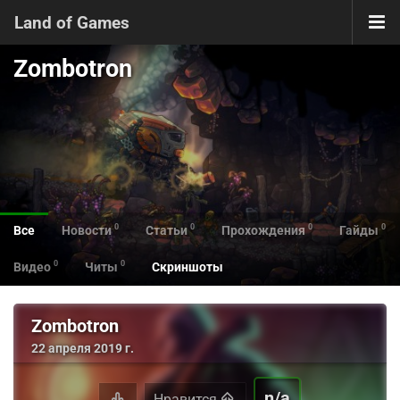
Land of Games
Zombotron
0
0
0
0
Все
Новости
Статьи
Прохождения
Гайды
0
0
Видео
Читы
Скриншоты
Zombotron
22 апреля 2019 г.
n/a
Нравится