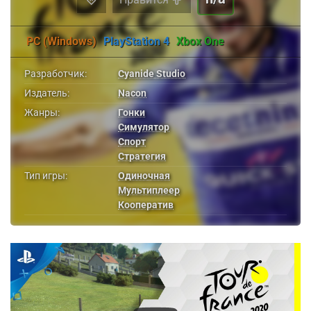
PC (Windows)
PlayStation 4
Xbox One
Разработчик:
Cyanide Studio
Издатель:
Nacon
Жанры:
Гонки
Симулятор
Спорт
Стратегия
Тип игры:
Одиночная
Мультиплеер
Кооператив