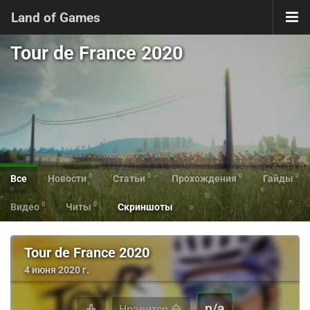
Land of Games
Tour de France 2020
0
0
0
0
Все
Новости
Статьи
Прохождения
Гайды
0
0
Видео
Читы
Скриншоты
Tour de France 2020
4 июня 2020 г.
n/a
Нравится