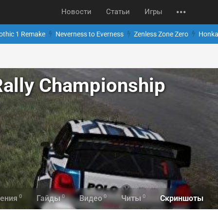
Новости
Статьи
Игры
othic 1 Remake
Neverness to Everness
Zenless Zone Zero
Honkai
Rally Championship
0
0
0
0
Скриншоты
ения
Гайды
Видео
Читы