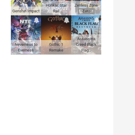
Honkai: Star
Zenless Zone
Genshin Impact
Rail
Zero
Assassin's
Neverness to
Gothic 1
Creed Black
Everness
Remake
Flag…