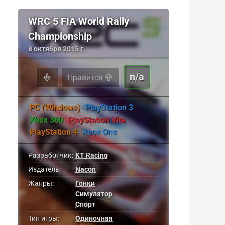
WRC 5 FIA World Rally
Championship
8 октября 2015 г.
n/a
Нравится
PC (Windows)
PlayStation 3
Xbox 360
PlayStation Vita
PlayStation 4
Xbox One
Разработчик:
KT Racing
Издатель:
Nacon
Жанры:
Гонки
Симулятор
Спорт
Тип игры:
Одиночная