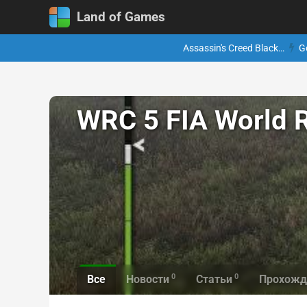
Land of Games
Assassin's Creed Black…
G
WRC 5 FIA World 
0
0
Все
Новости
Статьи
Прохожд