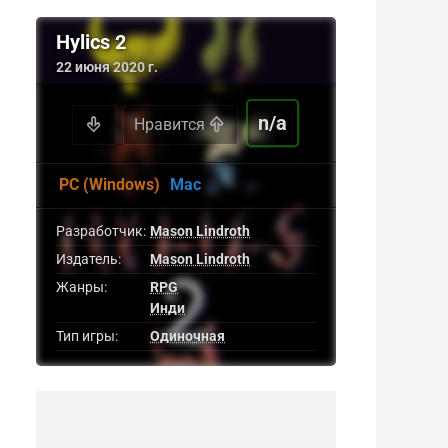
Hylics 2
22 июня 2020 г.
n/a
Нравится
PC (Windows)
Mac
Разработчик:
Mason Lindroth
Издатель:
Mason Lindroth
Жанры:
RPG
Инди
Тип игры:
Одиночная