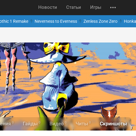
Новости
Статьи
Игры
othic 1 Remake
Neverness to Everness
Zenless Zone Zero
Honkai
0
0
0
0
Скриншоты
ения
Гайды
Видео
Читы