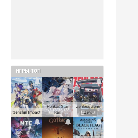
ИГРЫ.ТОП
Honkai: Star
Zenless Zone
Genshin Impact
Rail
Zero