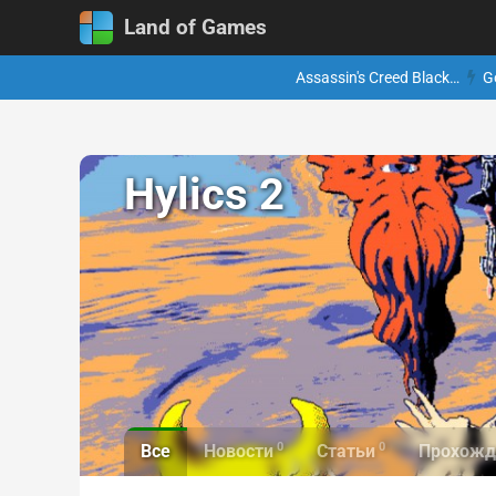
Land of Games
Assassin's Creed Black…
G
Hylics 2
0
0
Все
Новости
Статьи
Прохожд