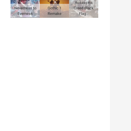
Assassin's
Neverness to
Gothic 1
Creed Black
Everness
Remake
Flag…