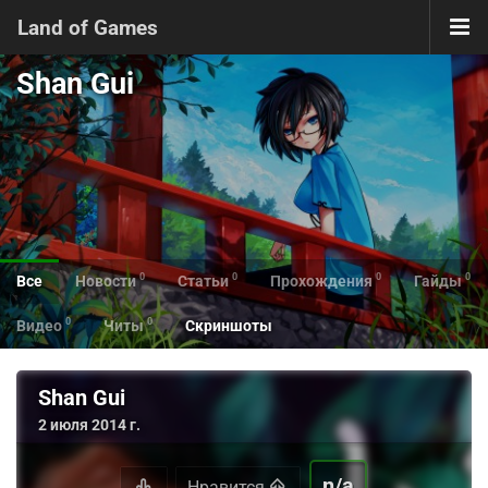
Land of Games
Shan Gui
0
0
0
0
Все
Новости
Статьи
Прохождения
Гайды
0
0
Видео
Читы
Скриншоты
Shan Gui
2 июля 2014 г.
n/a
Нравится