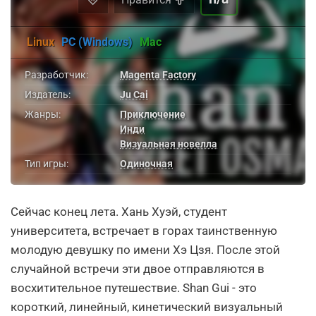
Linux
PC (Windows)
Mac
Разработчик:
Magenta Factory
Издатель:
Ju Cai
Жанры:
Приключение
Инди
Визуальная новелла
Тип игры:
Одиночная
Сейчас конец лета. Хань Хуэй, студент
университета, встречает в горах таинственную
молодую девушку по имени Хэ Цзя. После этой
случайной встречи эти двое отправляются в
восхитительное путешествие. Shan Gui - это
короткий, линейный, кинетический визуальный