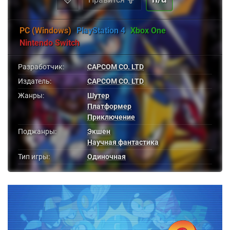
PC (Windows)
PlayStation 4
Xbox One
Nintendo Switch
Разработчик:
CAPCOM CO. LTD
Издатель:
CAPCOM CO. LTD
Жанры:
Шутер
Платформер
Приключение
Поджанры:
Экшен
Научная фантастика
Тип игры:
Одиночная