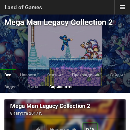
Land of Games
Mega Man Legacy Collection 2
0
0
0
0
Все
Новости
Статьи
Прохождения
Гайды
0
0
Видео
Читы
Скриншоты
Mega Man Legacy Collection 2
8 августа 2017 г.
n/a
Нравится