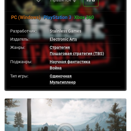
PC (Windows)
PlayStation 3
Xbox 360
Разработчик:
Stainless Games
Издатель:
Electronic Arts
Жанры:
Стратегия
Пошаговая стратегия (TBS)
Поджанры:
Научная фантастика
Война
Тип игры:
Одиночная
Мультиплеер