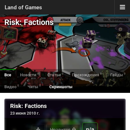
Land of Games
Risk: Factions
0
0
0
0
Все
Новости
Статьи
Прохождения
Гайды
0
0
Видео
Читы
Скриншоты
Risk: Factions
23 июня 2010 г.
n/a
Нравится