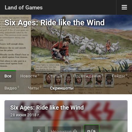
Land of Games
Six Ages: Ride like the Wind
0
0
0
0
Все
Новости
Статьи
Прохождения
Гайды
0
0
Видео
Читы
Скриншоты
Six Ages: Ride like the Wind
28 июня 2018 г.
n/a
Нравится