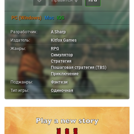
PC (Windows)
Mac
iOS
Разработчик:
A Sharp
Издатель:
Kitfox Games
Жанры:
RPG
Симулятор
Стратегия
Пошаговая стратегия (TBS)
Приключение
Поджанры:
Фэнтези
Тип игры:
Одиночная