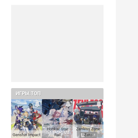
ИГРЫ.ТОП
Honkai: Star
Zenless Zone
Genshin Impact
Rail
Zero