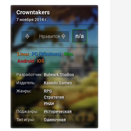
Crowntakers
7 ноября 2014 г.
n/a
Нравится
Linux
PC (Windows)
Mac
Android
iOS
Разработчик:
Bulwark Studios
Издатель:
Kasedo Games
Жанры:
RPG
Стратегия
Инди
Поджанры:
Историческая
Тип игры:
Одиночная