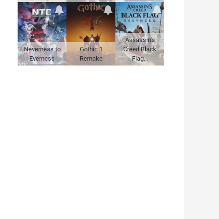
Assassin's
Neverness to
Gothic 1
Creed Black
Everness
Remake
Flag…