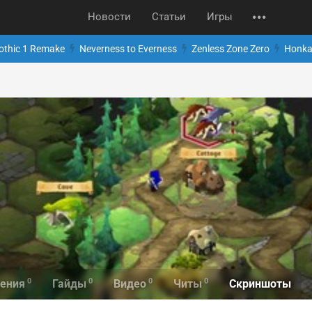
Новости
Статьи
Игры
othic 1 Remake
Neverness to Everness
Zenless Zone Zero
Honkai
0
0
0
0
Скриншоты
ения
Гайды
Видео
Читы