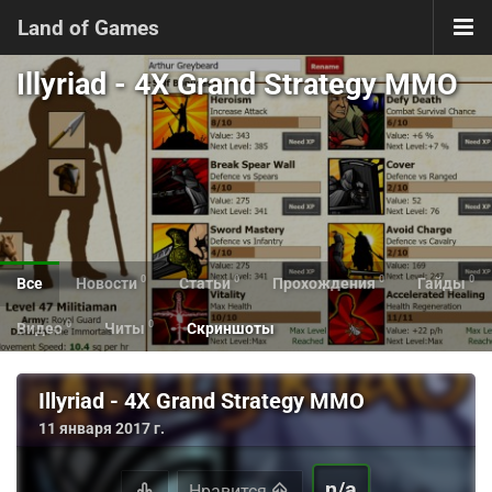
Land of Games
Illyriad - 4X Grand Strategy MMO
0
0
0
0
Все
Новости
Статьи
Прохождения
Гайды
0
0
Видео
Читы
Скриншоты
Illyriad - 4X Grand Strategy MMO
11 января 2017 г.
n/a
Нравится