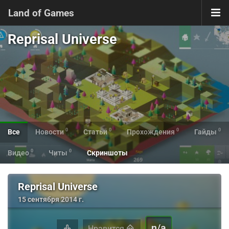
Land of Games
Reprisal Universe
0
0
0
0
Все
Новости
Статьи
Прохождения
Гайды
0
0
Видео
Читы
Скриншоты
Reprisal Universe
15 сентября 2014 г.
n/a
Нравится