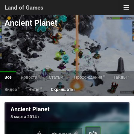
Land of Games
Ancient Planet
0
0
0
0
Все
Новости
Статьи
Прохождения
Гайды
0
0
Видео
Читы
Скриншоты
Ancient Planet
8 марта 2014 г.
n/a
Нравится