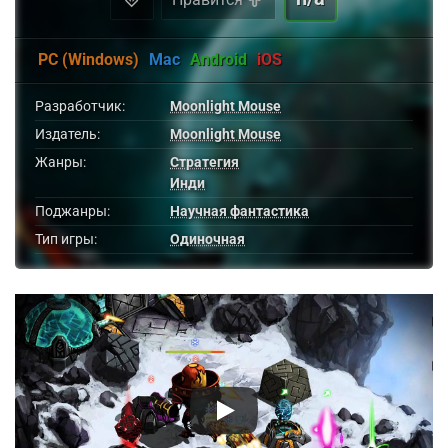
PC (Windows)
Mac
Android
iOS
Разработчик:
Moonlight Mouse
Издатель:
Moonlight Mouse
Жанры:
Стратегия
Инди
Поджанры:
Научная фантастика
Тип игры:
Одиночная