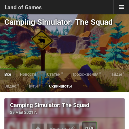
Land of Games
Camping Simulator: The Squad
0
0
0
0
Все
Новости
Статьи
Прохождения
Гайды
0
0
Видео
Читы
Скриншоты
Camping Simulator: The Squad
29 мая 2021 г.
n/a
Нравится