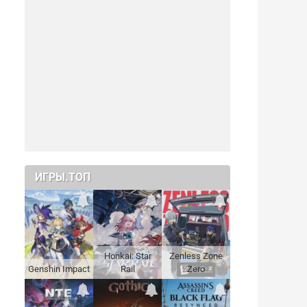
ИГРЫ.ТОП
Honkai: Star
Zenless Zone
Genshin Impact
Rail
Zero