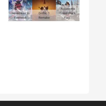
Assassin's
Neverness to
Gothic 1
Creed Black
Everness
Remake
Flag…