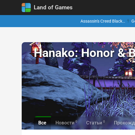
Land of Games
Assassin's Creed Black…
G
Hanako: Honor & 
0
0
Все
Новости
Статьи
Прохожд