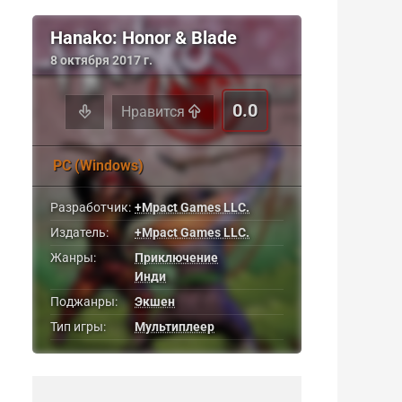
Hanako: Honor & Blade
8 октября 2017 г.
0.0
Нравится
PC (Windows)
Разработчик:
+Mpact Games LLC.
Издатель:
+Mpact Games LLC.
Жанры:
Приключение
Инди
Поджанры:
Экшен
Тип игры:
Мультиплеер