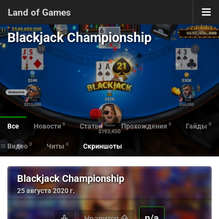
Land of Games
Blackjack Championship
0
0
0
0
Все
Новости
Статьи
Прохождения
Гайды
0
0
Видео
Читы
Скриншоты
Blackjack Championship
25 августа 2020 г.
n/a
Нравится