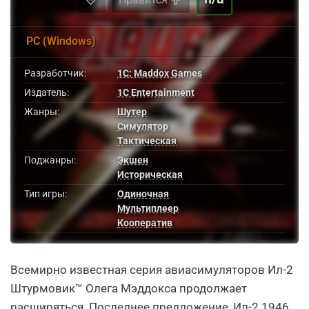
PC (Windows)
Разработчик:
1C: Maddox Games
Издатель:
1C Entertainment
Жанры:
Шутер
Симулятор
Тактическая
Поджанры:
Экшен
Историческая
Тип игры:
Одиночная
Мультиплеер
Кооператив
Всемирно известная серия авиасимуляторов Ил-2
Штурмовик™ Олега Мэддокса продолжает
расширяться. Последнее предложение, Ил-2 1946,