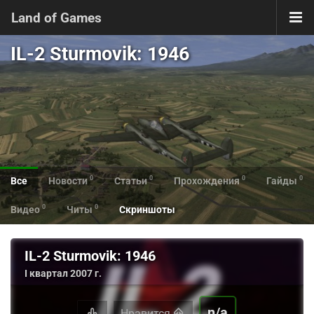
Land of Games
IL-2 Sturmovik: 1946
0
0
0
0
Все
Новости
Статьи
Прохождения
Гайды
0
0
Видео
Читы
Скриншоты
IL-2 Sturmovik: 1946
I квартал 2007 г.
n/a
Нравится