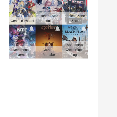
Honkai: Star
Zenless Zone
Genshin Impact
Rail
Zero
Assassin's
Neverness to
Gothic 1
Creed Black
Everness
Remake
Flag…