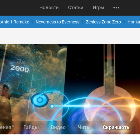
Новости
Статьи
Игры
othic 1 Remake
Neverness to Everness
Zenless Zone Zero
Honkai
0
0
0
0
Скриншоты
ения
Гайды
Видео
Читы