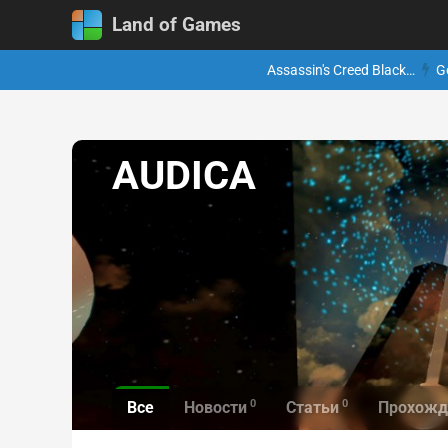
Land of Games
Assassin's Creed Black…
G
AUDICA
0
0
Все
Новости
Статьи
Прохожд