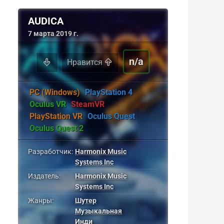
AUDICA
7 марта 2019 г.
n/a
Нравится
PC (Windows)
PlayStation 4
Oculus VR
SteamVR
PlayStation VR
Oculus Quest
Oculus Quest 2
Разработчик:
Harmonix Music
Systems Inc
Издатель:
Harmonix Music
Systems Inc
Жанры:
Шутер
Музыкальная
Инди