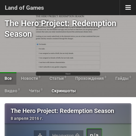
Land of Games
The Hero Project: Redemption
Season
0
0
0
0
Все
Новости
Статьи
Прохождения
Гайды
0
0
Видео
Читы
Скриншоты
The Hero Project: Redemption Season
8 апреля 2016 г.
n/a
Нравится