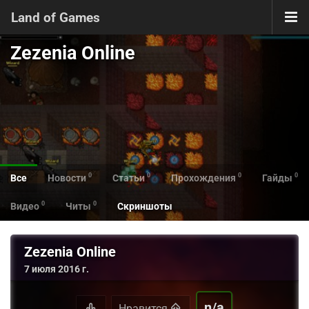
Land of Games
Zezenia Online
0
0
0
0
Все
Новости
Статьи
Прохождения
Гайды
0
0
Видео
Читы
Скриншоты
Zezenia Online
7 июля 2016 г.
n/a
Нравится