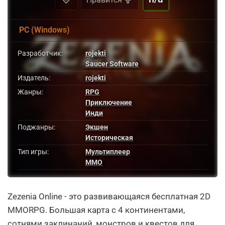
PC (Windows)
Разработчик:
rojekti
Saucer Software
Издатель:
rojekti
Жанры:
RPG
Приключение
Инди
Поджанры:
Экшен
Историческая
Тип игры:
Мультиплеер
MMO
Zezenia Online - это развивающаяся бесплатная 2D
MMORPG. Большая карта с 4 континентами,
сотнями заклинаний, монстров и квестов для