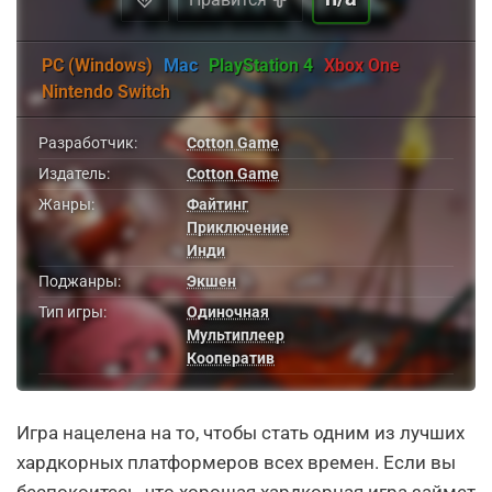
PC (Windows)
Mac
PlayStation 4
Xbox One
Nintendo Switch
Разработчик:
Cotton Game
Издатель:
Cotton Game
Жанры:
Файтинг
Приключение
Инди
Поджанры:
Экшен
Тип игры:
Одиночная
Мультиплеер
Кооператив
Игра нацелена на то, чтобы стать одним из лучших
хардкорных платформеров всех времен. Если вы