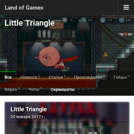
Land of Games
Little Triangle
0
0
0
0
Все
Новости
Статьи
Прохождения
Гайды
0
0
Видео
Читы
Скриншоты
Little Triangle
20 января 2017 г.
n/a
Нравится