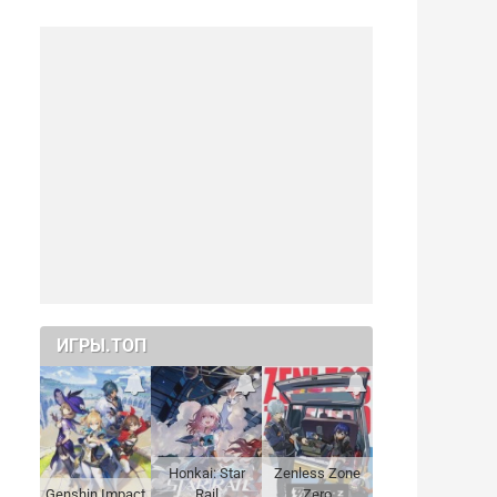
ИГРЫ.ТОП
Honkai: Star
Zenless Zone
Genshin Impact
Rail
Zero