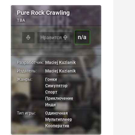
Pure Rock Crawling
TBA
n/a
Нравится
Разработчик:
Maciej Kuzianik
Издатель:
Maciej Kuzianik
Жанры:
Гонки
Симулятор
Спорт
Приключение
Инди
Тип игры:
Одиночная
Мультиплеер
Кооператив