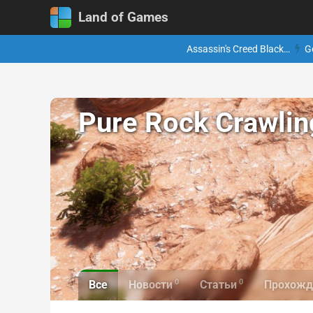
Land of Games
Assassin's Creed Black…
G
Pure Rock Crawlin
0
0
Все
Новости
Статьи
Прохожд