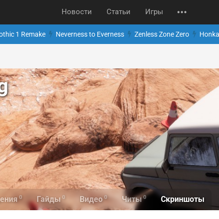
Новости
Статьи
Игры
othic 1 Remake
Neverness to Everness
Zenless Zone Zero
Honkai
g
0
0
0
0
Скриншоты
ения
Гайды
Видео
Читы