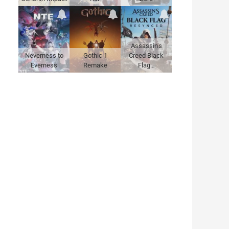
Assassin's
Neverness to
Gothic 1
Creed Black
Everness
Remake
Flag…