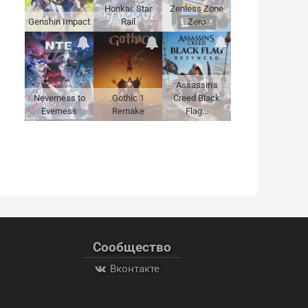
Honkai: Star
Zenless Zone
Genshin Impact
Rail
Zero
Assassin's
Neverness to
Gothic 1
Creed Black
Everness
Remake
Flag…
Сообщество
Вконтакте