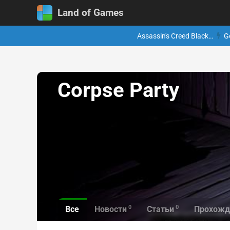
Land of Games
Assassin's Creed Black…
G
Corpse Party
0
0
Все
Новости
Статьи
Прохожд