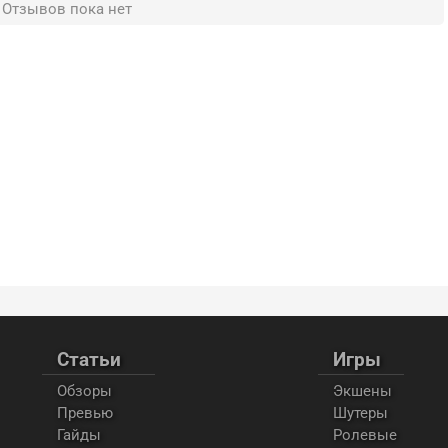
Отзывов пока нет
Статьи
Игры
Обзоры
Экшены
Превью
Шутеры
Гайды
Ролевые