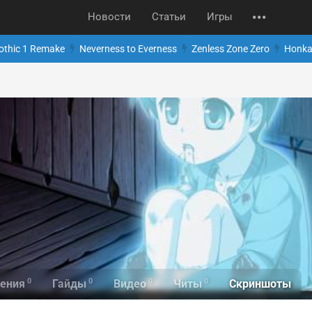
Новости
Статьи
Игры
othic 1 Remake
Neverness to Everness
Zenless Zone Zero
Honkai
0
0
0
0
Скриншоты
ения
Гайды
Видео
Читы