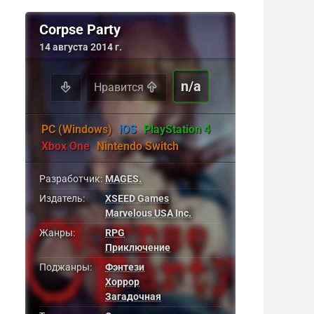
Corpse Party
14 августа 2014 г.
n/a
Нравится
PC (Windows)
iOS
PlayStation 4
Xbox One
Nintendo Switch
Разработчик:
MAGES.
Издатель:
XSEED Games
Marvelous USA Inc.
Жанры:
RPG
Приключение
Поджанры:
Фэнтези
Хоррор
Загадочная