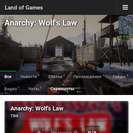
Land of Games
Anarchy: Wolf's Law
0
0
0
0
Все
Новости
Статьи
Прохождения
Гайды
0
0
Видео
Читы
Скриншоты
Anarchy: Wolf's Law
TBA
n/a
Нравится