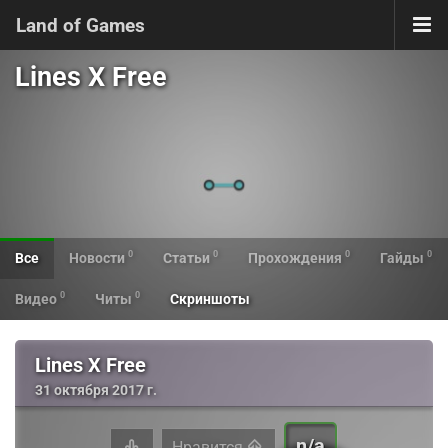
Land of Games
Lines X Free
0
0
0
0
Все
Новости
Статьи
Прохождения
Гайды
0
0
Видео
Читы
Скриншоты
Lines X Free
31 октября 2017 г.
n/a
Нравится