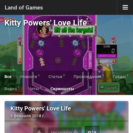
Land of Games
Kitty Powers' Love Life
0
0
0
0
Все
Новости
Статьи
Прохождения
Гайды
0
0
Видео
Читы
Скриншоты
Kitty Powers' Love Life
8 февраля 2018 г.
n/a
Нравится