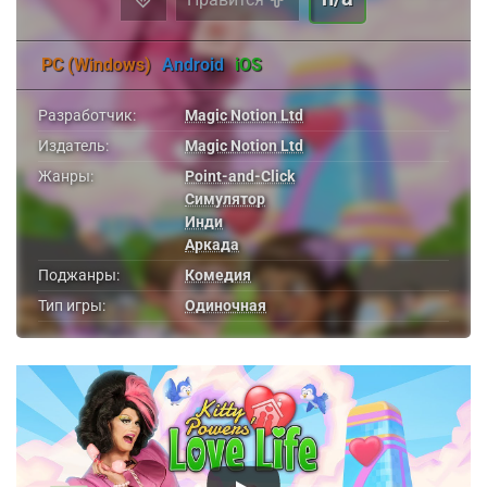
PC (Windows)
Android
iOS
Разработчик:
Magic Notion Ltd
Издатель:
Magic Notion Ltd
Жанры:
Point-and-Click
Симулятор
Инди
Аркада
Поджанры:
Комедия
Тип игры:
Одиночная