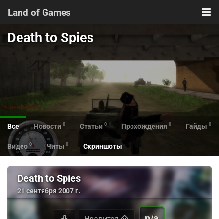
Land of Games
Death to Spies
0
0
0
0
Все
Новости
Статьи
Прохождения
Гайды
0
0
Видео
Читы
Скриншоты
Death to Spies
21 сентября 2007 г.
n/a
Нравится