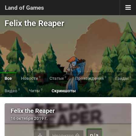
Land of Games
Felix the Reaper
0
0
0
0
Все
Новости
Статьи
Прохождения
Гайды
0
0
Видео
Читы
Скриншоты
Felix the Reaper
16 октября 2019 г.
n/a
Нравится