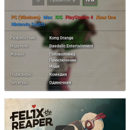
PC (Windows)
Mac
iOS
PlayStation 4
Xbox One
Nintendo Switch
Разработчик:
Kong Orange
Издатель:
Daedalic Entertainment
Жанры:
Головоломка
Приключение
Инди
Поджанры:
Комедия
Тип игры:
Одиночная