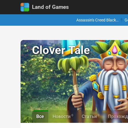
Land of Games
Assassin's Creed Black…
G
Clover Tale
0
0
Все
Новости
Статьи
Прохожд