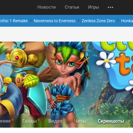
Новости
Статьи
Игры
othic 1 Remake
Neverness to Everness
Zenless Zone Zero
Honkai
0
0
0
0
Скриншоты
ения
Гайды
Видео
Читы