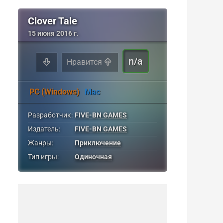
Clover Tale
15 июня 2016 г.
n/a
Нравится
PC (Windows)
Mac
Разработчик:
FIVE-BN GAMES
Издатель:
FIVE-BN GAMES
Жанры:
Приключение
Тип игры:
Одиночная