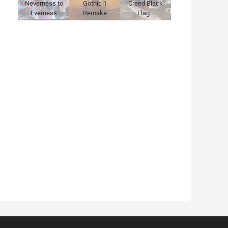
Neverness to
Gothic 1
Creed Black
Everness
Remake
Flag…