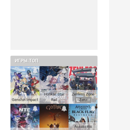
ИГРЫ.ТОП
Honkai: Star
Zenless Zone
Genshin Impact
Rail
Zero
Assassin's