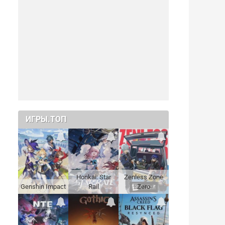
ИГРЫ.ТОП
Honkai: Star
Zenless Zone
Genshin Impact
Rail
Zero