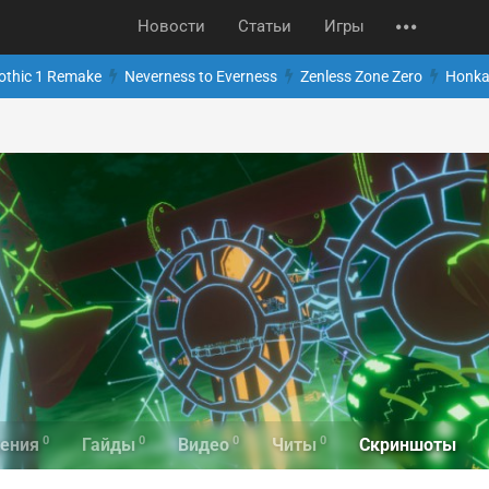
Новости
Статьи
Игры
othic 1 Remake
Neverness to Everness
Zenless Zone Zero
Honkai
0
0
0
0
Скриншоты
ения
Гайды
Видео
Читы