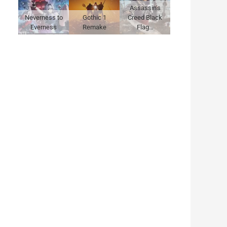
Assassin's
Neverness to
Gothic 1
Creed Black
Everness
Remake
Flag…