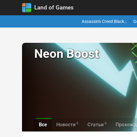
Land of Games
Assassin's Creed Black…
G
Neon Boost
0
0
Все
Новости
Статьи
Прохожд