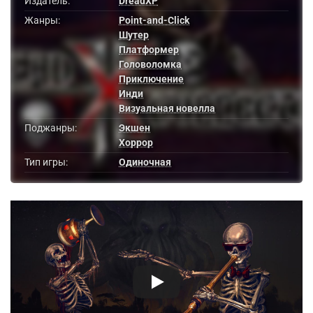
Издатель:
DreadXP
Жанры:
Point-and-Click
Шутер
Платформер
Головоломка
Приключение
Инди
Визуальная новелла
Поджанры:
Экшен
Хоррор
Тип игры:
Одиночная