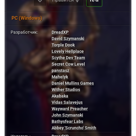
PC (Windows)
Разработчик:
DreadXP
David Szymanski
Torple Dook
Lovely Hellplace
Scythe Dev Team
Secret Cow Level
panstasz
Mahelyk
Daniel Mullins Games
Wither Studios
Akabaka
Vidas Salavejus
Wayward Preacher
John Szymanski
Bathysfear Labs
Abbey 'Scruncho' Smith