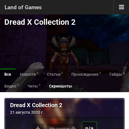
Land of Games
Dread X Collection 2
0
0
0
0
Все
Новости
Статьи
Прохождения
Гайды
0
0
Видео
Читы
Скриншоты
Dread X Collection 2
21 августа 2020 г.
n/a
Нравится