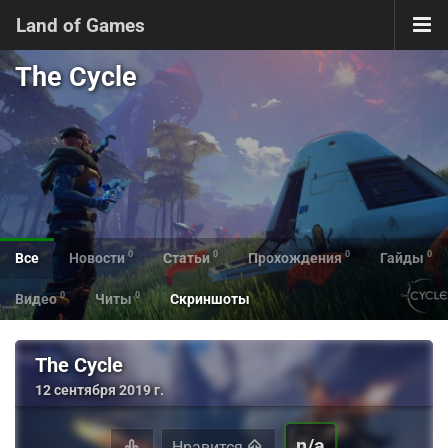
Land of Games
The Cycle
0
0
0
0
Все
Новости
Статьи
Прохождения
Гайды
0
0
Видео
Читы
Скриншоты
The Cycle
12 сентября 2019 г.
n/a
Нравится