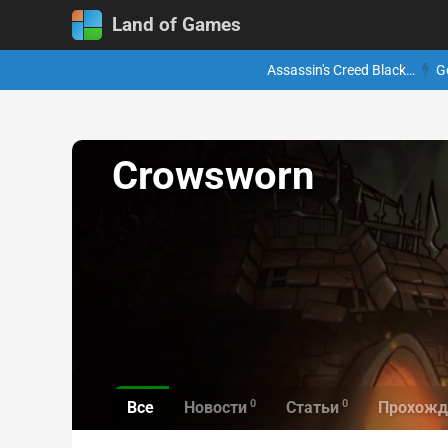
Land of Games
Assassin's Creed Black…
G
Crowsworn
0
0
Все
Новости
Статьи
Прохожд