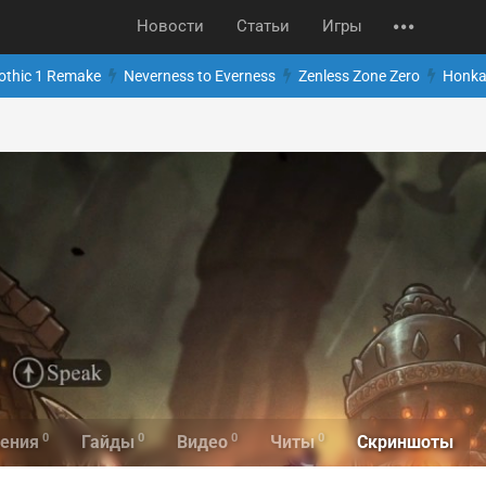
Новости
Статьи
Игры
othic 1 Remake
Neverness to Everness
Zenless Zone Zero
Honkai
0
0
0
0
Скриншоты
ения
Гайды
Видео
Читы