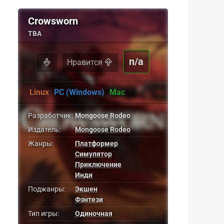
Crowsworn
TBA
n/a
Нравится
Linux
PC (Windows)
Mac
Разработчик:
Mongoose Rodeo
Издатель:
Mongoose Rodeo
Жанры:
Платформер
Симулятор
Приключение
Инди
Поджанры:
Экшен
Фэнтези
Тип игры:
Одиночная