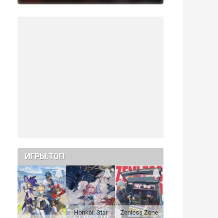
ИГРЫ.ТОП
Honkai: Star
Zenless Zone