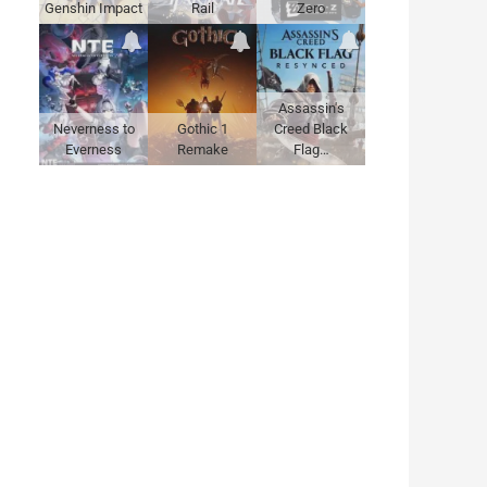
Genshin Impact
Rail
Zero
Assassin's
Neverness to
Gothic 1
Creed Black
Everness
Remake
Flag…