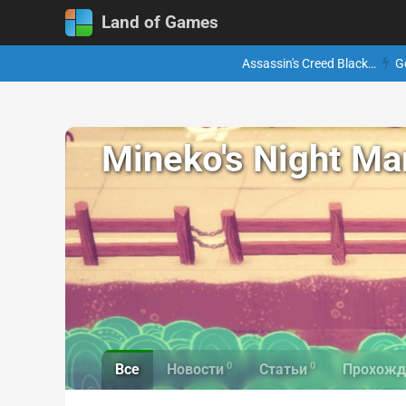
Land of Games
Assassin's Creed Black…
G
Mineko's Night Ma
0
0
Все
Новости
Статьи
Прохожд