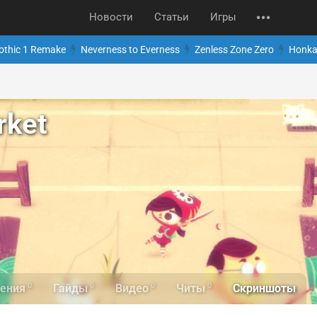
Новости
Статьи
Игры
othic 1 Remake
Neverness to Everness
Zenless Zone Zero
Honkai
rket
0
0
0
0
Скриншоты
ения
Гайды
Видео
Читы