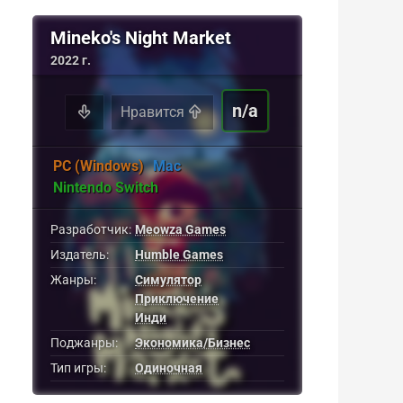
Mineko's Night Market
2022 г.
n/a
Нравится
PC (Windows)
Mac
Nintendo Switch
Разработчик:
Meowza Games
Издатель:
Humble Games
Жанры:
Симулятор
Приключение
Инди
Поджанры:
Экономика/Бизнес
Тип игры:
Одиночная