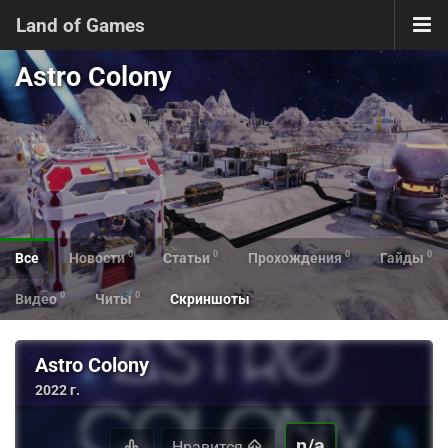
Land of Games
Astro Colony
0
0
0
0
Все
Новости
Статьи
Прохождения
Гайды
0
0
Видео
Читы
Скриншоты
Astro Colony
2022 г.
n/a
Нравится