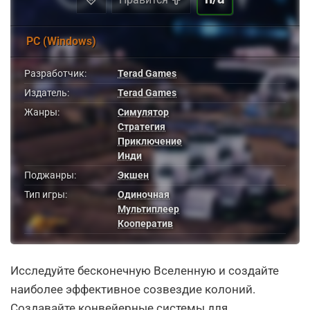
PC (Windows)
Разработчик:
Terad Games
Издатель:
Terad Games
Жанры:
Симулятор
Стратегия
Приключение
Инди
Поджанры:
Экшен
Тип игры:
Одиночная
Мультиплеер
Кооператив
Исследуйте бесконечную Вселенную и создайте
наиболее эффективное созвездие колоний.
Создавайте конвейерные системы для