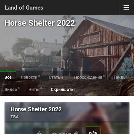
Land of Games
Horse Shelter 2022
0
0
0
0
Все
Новости
Статьи
Прохождения
Гайды
0
0
Видео
Читы
Скриншоты
Horse Shelter 2022
TBA
n/a
Нравится