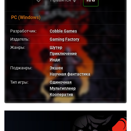
PC (Windows)
Разработчик:
Cobble Games
Издатель:
Gaming Factory
Жанры:
Шутер
Приключение
Инди
Поджанры:
Экшен
Научная фантастика
Тип игры:
Одиночная
Мультиплеер
Кооператив