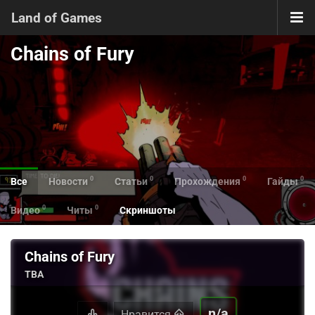
Land of Games
Chains of Fury
0
0
0
0
Все
Новости
Статьи
Прохождения
Гайды
0
0
Видео
Читы
Скриншоты
Chains of Fury
TBA
n/a
Нравится