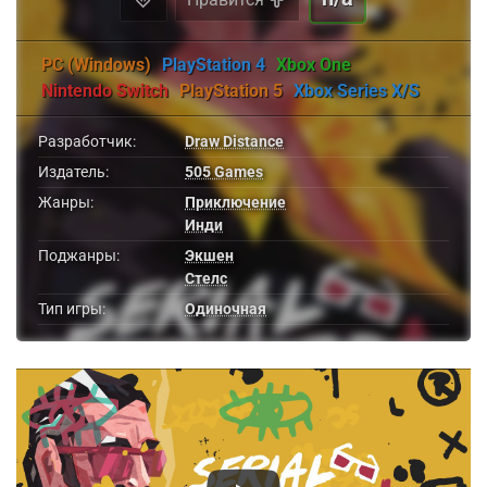
PC (Windows)
PlayStation 4
Xbox One
Nintendo Switch
PlayStation 5
Xbox Series X/S
Разработчик:
Draw Distance
Издатель:
505 Games
Жанры:
Приключение
Инди
Поджанры:
Экшен
Стелс
Тип игры:
Одиночная