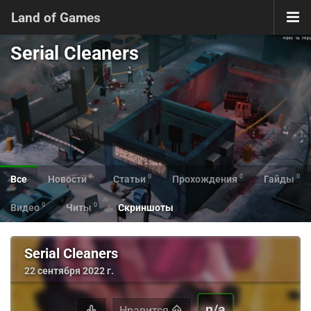
Land of Games
Serial Cleaners
0
0
0
0
Все
Новости
Статьи
Прохождения
Гайды
0
0
Видео
Читы
Скриншоты
Serial Cleaners
22 сентября 2022 г.
n/a
Нравится