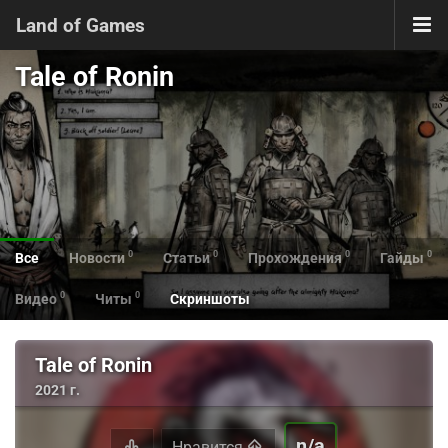
Land of Games
Tale of Ronin
0
0
0
0
Все
Новости
Статьи
Прохождения
Гайды
0
0
Видео
Читы
Скриншоты
Tale of Ronin
2021 г.
n/a
Нравится