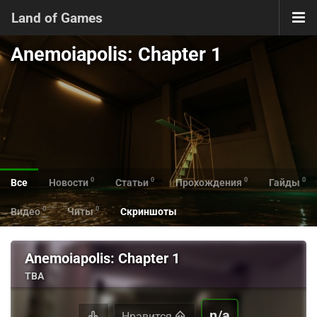
Land of Games
Anemoiapolis: Chapter 1
0
0
0
0
Все
Новости
Статьи
Прохождения
Гайды
0
0
Видео
Читы
Скриншоты
Anemoiapolis: Chapter 1
TBA
n/a
Нравится